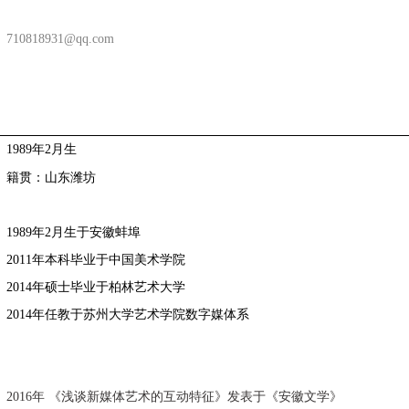
710818931@qq.com
19
89
年2月生
籍贯：
山东潍坊
1989年
2
月生于安徽蚌埠
20
11
年本科毕业于中国美术学院
2014年硕士毕业于柏林
艺术大学
201
4
年任教于苏州大学艺术学院数字媒体系
20
16
年 《浅谈新媒体艺术的互动特征》发表于《安徽文学》