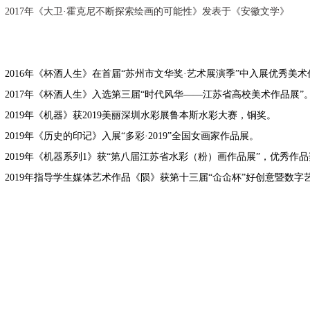
20
17
年《
大卫
·
霍克尼不断探索绘画的可能性
》发表于《安徽文学》
2016年
《
杯酒人生
》
在
首届“
苏州市文华奖·艺术展演季
”
中
入
展优秀美术
2017
年
《
杯酒人生
》
入选
第三
届
“
时代风华
——江苏省高校美术作品展”
2019
年
《
机器
》
获2019美丽深圳
水彩
展鲁本斯
水彩大赛
，
铜奖。
2019
年
《
历史的印记
》
入展“多彩·2019”全国女
画家
作品
展
。
2019
年
《
机器系列1
》
获“第八届江苏省水彩
（
粉
）
画作品
展
”，优秀作
2019
年指导
学生
媒体艺术
作品
《陨》获第十三届“仚仚杯”好创意暨数字