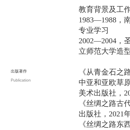
教育背景及工
1983
—
1988
，
专业学习
2002
—
2004
，
立师范大学造
《从青金石之
出版著作
Publication
中亚和亚欧草
美术出版社，
2
《丝绸之路古
出版社，
2021
《丝绸之路东