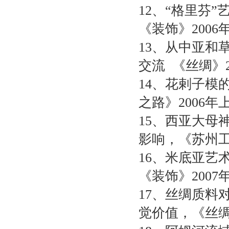
12
、“格里芬”
《装饰》
2006
13
、从中亚和
交流
《丝绸》
14
、花剌子模
之路》
2006
年
15
、西亚大母
影响，《苏州
16
、米底亚艺
《装饰》
2007
17
、丝绸质料
觉价值，《丝