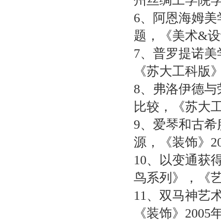
州丝绸工学院
6
、阿恩海姆美
题，《美术
&
设
7
、普罗提诺美
《苏大工科版
8
、弗洛伊德与
比较，《苏大
9
、爱琴和古希
源，《装饰》
2
10
、以变通获
鸟系列》，《
11
、双马神艺
《装饰》
2005