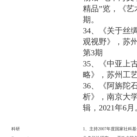
精品”览，《艺
期。
34
、《关于丝
观视野》，苏
第
3
期
35
、《中亚上
略》，苏州工
36
、《阿旃陀
析》，南京大
辑，
2021
年
6
月
科研
1
、主持
2007
年度国家社科基