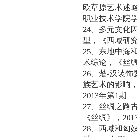
欧草原艺术述
职业技术学院
24
、多元文化
型，《西域研
25
、东地中海
术综论，《丝
26
、楚
-
汉装饰
族艺术的影响
2013
年第
1
期
27
、丝绸之路
《丝绸》，
201
28
、西域和匈