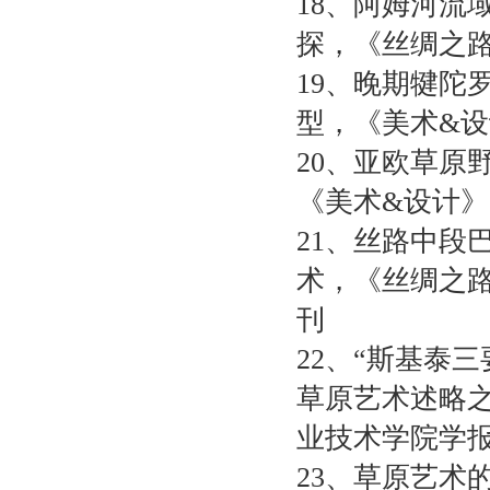
18
、阿姆河流
探，《丝绸之
19
、晚期犍陀
型，《美术
&
设
20
、亚欧草原
《美术
&
设计》
21
、丝路中段
术，《丝绸之
刊
22
、“斯基泰三
草原艺术述略
业技术学院学
23
、草原艺术