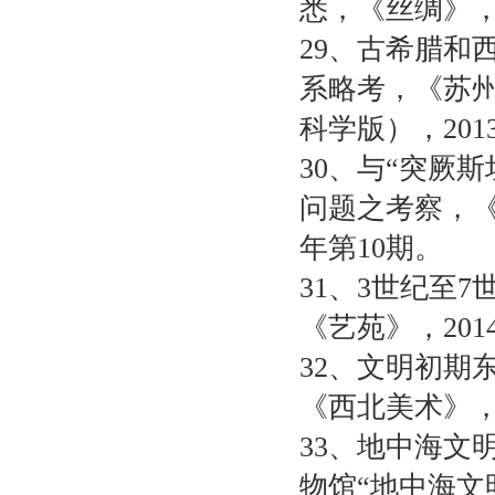
悉，《丝绸》
29
、古希腊和
系略考，《苏
科学版），
201
30
、与“突厥斯
问题之考察，
年第
10
期。
31
、
3
世纪至
7
《艺苑》，
201
32
、文明初期
《西北美术》
33
、地中海文明
物馆“地中海文