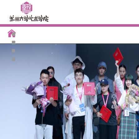
学
师
实
人
学
党
团
招
校
继
院
资
验
才
科
群
学
生
友
续
概
队
中
培
研
工
工
就
专
教
况
伍
心
养
究
作
作
业
栏
育