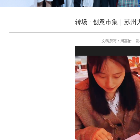
转场 · 创意市集｜苏
文稿撰写：周嘉怡
发